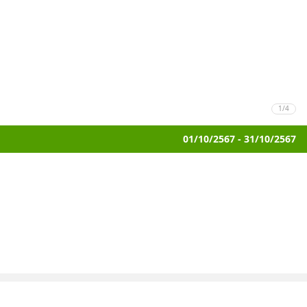
1/4
01/10/2567 - 31/10/2567