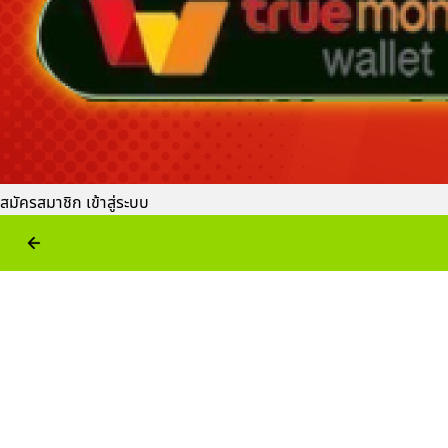
สมัครสมาชิก
เข้าสู่ระบบ